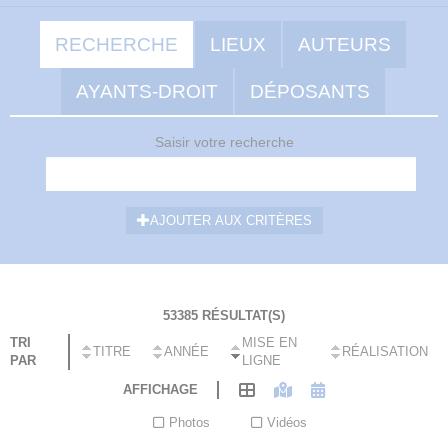
RECHERCHE
LIEUX
AUTEURS
AYANTS-DROIT
DÉPOSANTS
Saisir votre recherche
AJOUTER AUX CRITÈRES
53385 RÉSULTAT(S)
Caddie au pied d'un monticule dans le futur parc Richard Pouille
TRI
MISE EN
sous la neige, ...
TITRE
ANNÉE
RÉALISATION
PAR
LIGNE
EN SAVOIR +
AFFICHAGE
Photos
Vidéos