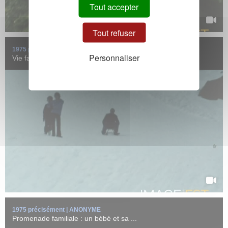
Tout accepter
Tout refuser
1975 précisément | ANONYME
Personnaliser
Vie familiale en montagne
Une famille s'amuse et se promène dehors.
Plan embarqué.
Un bébé joue ...
EN SAVOIR +
1975 précisément | ANONYME
Promenade familiale : un bébé et sa ...