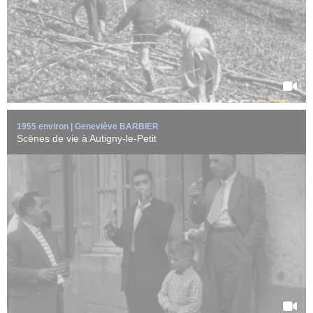
EN SAVOIR +
1955 environ | Geneviève BARBIER
Scènes de vie à Autigny-le-Petit
Fête foraine à Gudmont (Haute-Marne) vers 1955.
Un groupe d'adultes s'apprête à ...
EN SAVOIR +