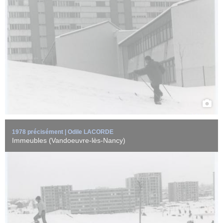
Immeubles à proximité du parc Richard Pouille (square d'Oslo)
sous la neige ...
EN SAVOIR +
1978 précisément | Odile LACORDE
Immeubles (Vandoeuvre-lès-Nancy)
Des enfants d'Autigny-le-Petit (Haute-Marne) déguisés pour le
carnaval posent devant ...
EN SAVOIR +